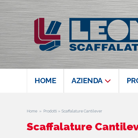
HOME
AZIENDA
PR
Home
»
Prodotti
» Scaffalature Cantilever
Scaffalature Cantile